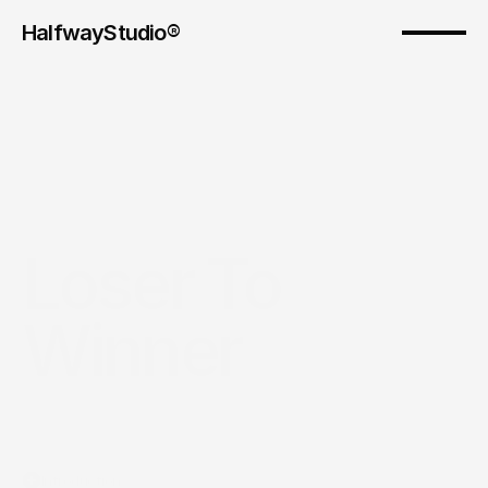
HalfwayStudio® 
Loser To 
Winner
Introduction 