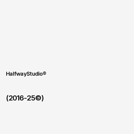
在於把原本難以標準化的跑吧文化，轉
化成一套具備
平台感、可追蹤性與年度
IP
潛力的城市夜生活產品。
讓我們解決你的商業問題
HalfwayStudio® 
(2016-25©)